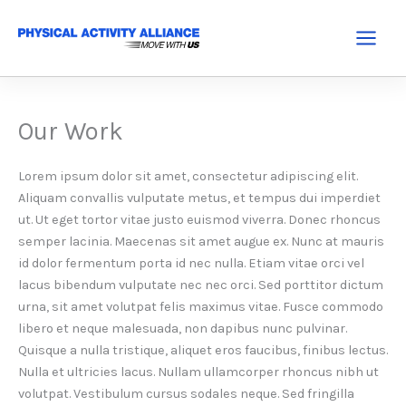
Skip
to
Main
content
Menu
Our Work
Lorem ipsum dolor sit amet, consectetur adipiscing elit.
Aliquam convallis vulputate metus, et tempus dui imperdiet
ut. Ut eget tortor vitae justo euismod viverra. Donec rhoncus
semper lacinia. Maecenas sit amet augue ex. Nunc at mauris
id dolor fermentum porta id nec nulla. Etiam vitae orci vel
lacus bibendum vulputate nec nec orci. Sed porttitor dictum
urna, sit amet volutpat felis maximus vitae. Fusce commodo
libero et neque malesuada, non dapibus nunc pulvinar.
Quisque a nulla tristique, aliquet eros faucibus, finibus lectus.
Nulla et ultricies lacus. Nullam ullamcorper rhoncus nibh ut
volutpat. Vestibulum cursus sodales neque. Sed fringilla