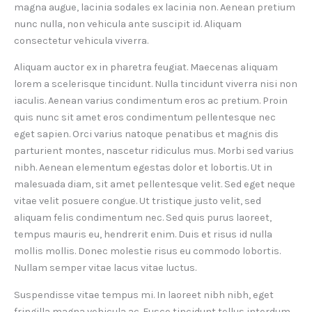
magna augue, lacinia sodales ex lacinia non. Aenean pretium
nunc nulla, non vehicula ante suscipit id. Aliquam
consectetur vehicula viverra.
Aliquam auctor ex in pharetra feugiat. Maecenas aliquam
lorem a scelerisque tincidunt. Nulla tincidunt viverra nisi non
iaculis. Aenean varius condimentum eros ac pretium. Proin
quis nunc sit amet eros condimentum pellentesque nec
eget sapien. Orci varius natoque penatibus et magnis dis
parturient montes, nascetur ridiculus mus. Morbi sed varius
nibh. Aenean elementum egestas dolor et lobortis. Ut in
malesuada diam, sit amet pellentesque velit. Sed eget neque
vitae velit posuere congue. Ut tristique justo velit, sed
aliquam felis condimentum nec. Sed quis purus laoreet,
tempus mauris eu, hendrerit enim. Duis et risus id nulla
mollis mollis. Donec molestie risus eu commodo lobortis.
Nullam semper vitae lacus vitae luctus.
Suspendisse vitae tempus mi. In laoreet nibh nibh, eget
fringilla magna vehicula ac. Fusce tincidunt tellus interdum